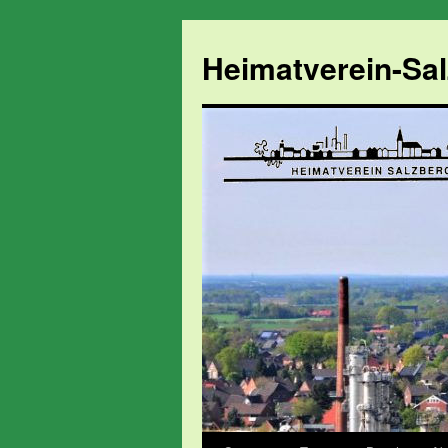
Heimatverein-Sa